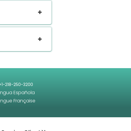
+1-218-250-3200
engua Española
angue Française