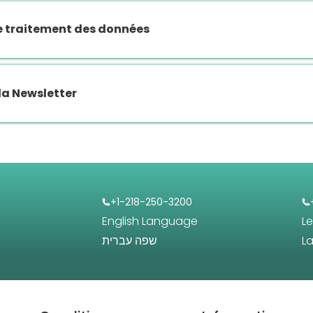
le traitement des données
la Newsletter
+1-218-250-3200
English Language
L
שפה עברית
L